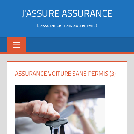
Aller
J'ASSURE ASSURANCE
au
contenu
L'assurance mais autrement !
ASSURANCE VOITURE SANS PERMIS (3)