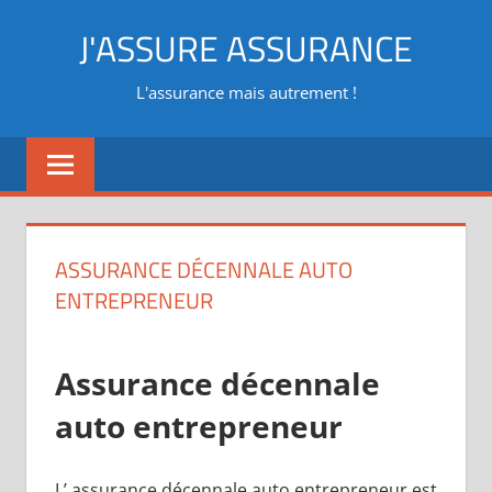
Aller
J'ASSURE ASSURANCE
au
contenu
L'assurance mais autrement !
ASSURANCE DÉCENNALE AUTO
ENTREPRENEUR
Assurance décennale
auto entrepreneur
L’ assurance décennale auto entrepreneur est