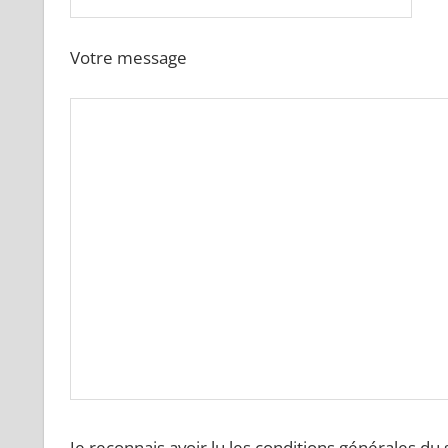
Votre message
Je reconnais avoir lu les conditions générales du s