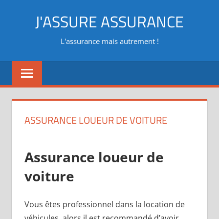
Aller
J'ASSURE ASSURANCE
au
contenu
L'assurance mais autrement !
ASSURANCE LOUEUR DE VOITURE
Assurance loueur de
voiture
Vous êtes professionnel dans la location de
véhicules, alors il est recommandé d’avoir