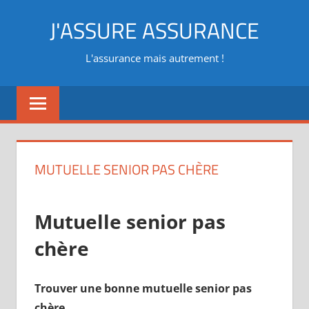
Aller
J'ASSURE ASSURANCE
au
contenu
L'assurance mais autrement !
MUTUELLE SENIOR PAS CHÈRE
Mutuelle senior pas
chère
Trouver une bonne mutuelle senior pas
chère