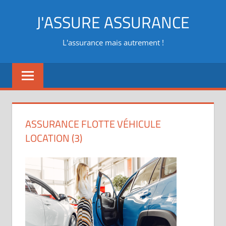
Aller
J'ASSURE ASSURANCE
au
contenu
L'assurance mais autrement !
ASSURANCE FLOTTE VÉHICULE
LOCATION (3)